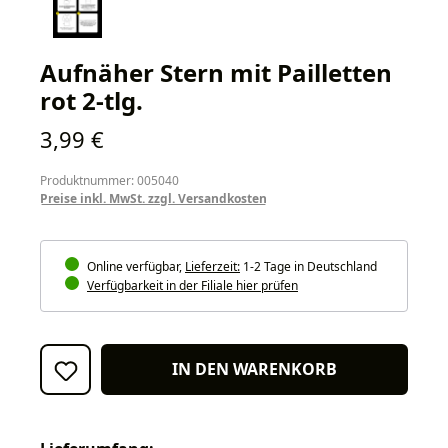
Aufnäher Stern mit Pailletten
rot 2-tlg.
Regulärer Preis:
3,99 €
Produktnummer: 005040
Preise inkl. MwSt. zzgl. Versandkosten
Online verfügbar,
Lieferzeit:
1-2 Tage in Deutschland
Verfügbarkeit in der Filiale hier prüfen
IN DEN WARENKORB