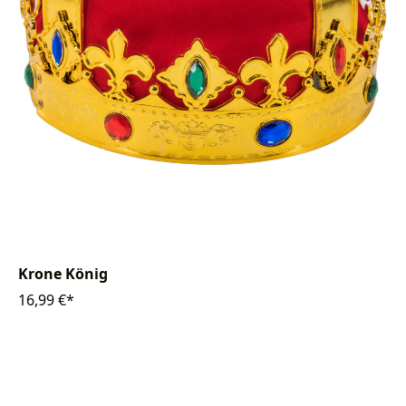
Krone König
16,99 €*