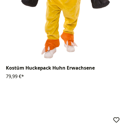
Kostüm Huckepack Huhn Erwachsene
79,99 €*