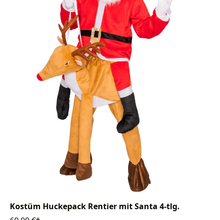
Kostüm Huckepack Rentier mit Santa 4-tlg.