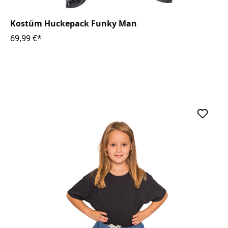
Kostüm Huckepack Funky Man
69,99 €*