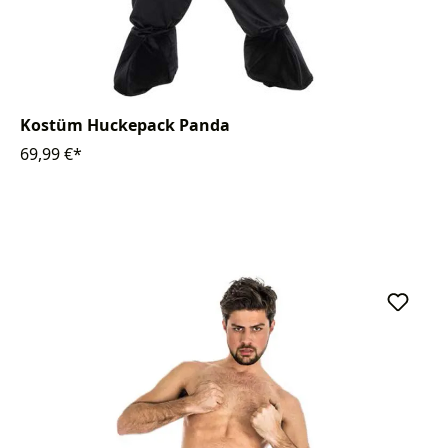
Kostüm Huckepack Panda
69,99 €*