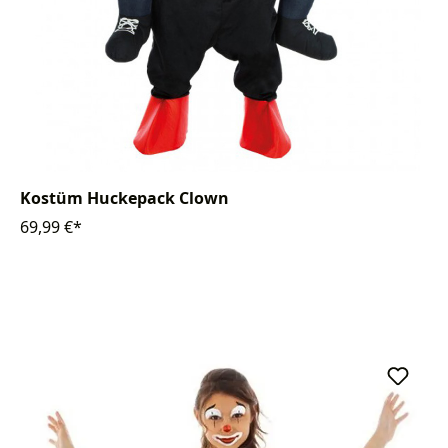
Kostüm Huckepack Clown
69,99 €*