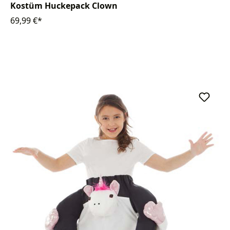
Kostüm Huckepack Clown
69,99 €*