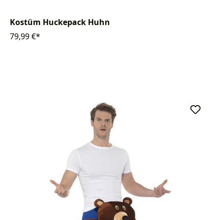
Kostüm Huckepack Huhn
79,99 €*