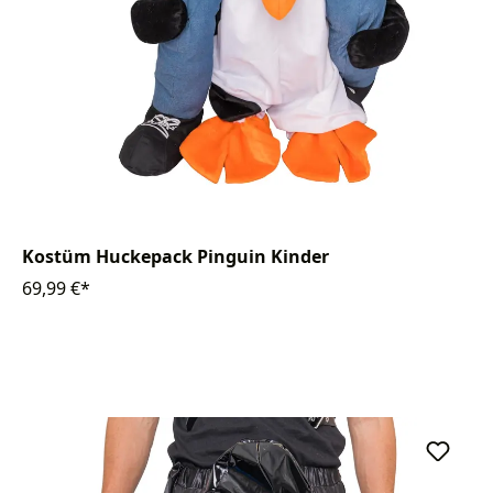
Kostüm Huckepack Pinguin Kinder
69,99 €*