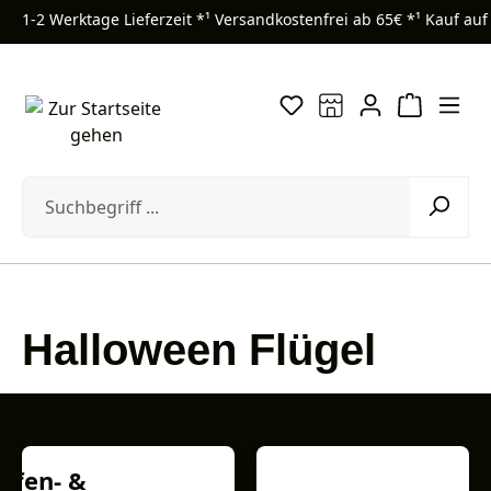
1-2 Werktage Lieferzeit *¹
Versandkostenfrei ab 65€ *¹
Kauf auf
Zum Hauptinhalt springen
Halloween Flügel
Elfen- &