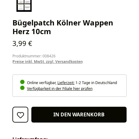
Bügelpatch Kölner Wappen
Herz 10cm
Regulärer Preis:
3,99 €
Produktnummer: 008426
Preise inkl. MwSt. zzgl. Versandkosten
Online verfügbar,
Lieferzeit:
1-2 Tage in Deutschland
Verfügbarkeit in der Filiale hier prüfen
IN DEN WARENKORB