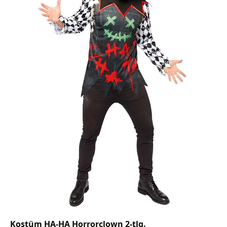
Kostüm HA-HA Horrorclown 2-tlg.