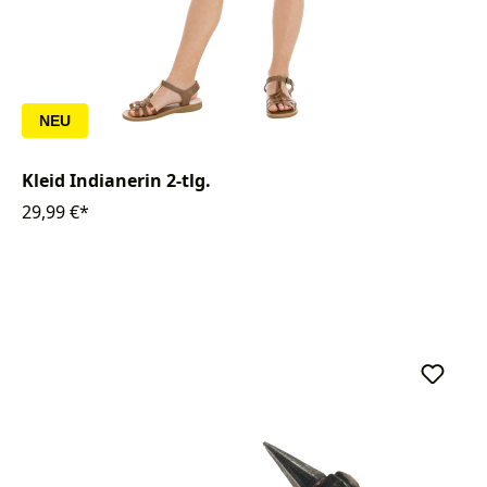
NEU
Kleid Indianerin 2-tlg.
29,99 €*