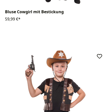
Bluse Cowgirl mit Bestickung
59,99 €*