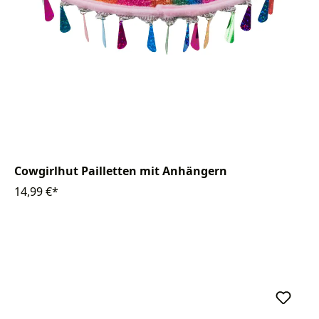
Cowgirlhut Pailletten mit Anhängern
14,99 €*