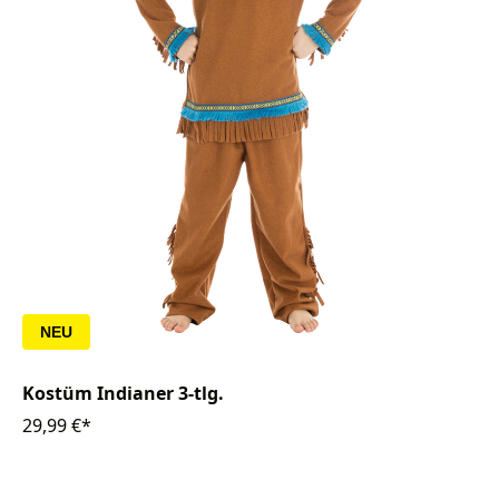
NEU
Kostüm Indianer 3-tlg.
29,99 €*