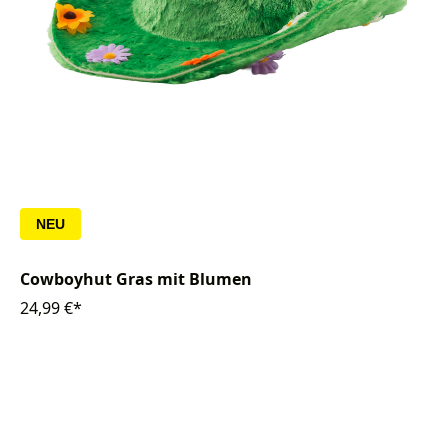
NEU
Cowboyhut Gras mit Blumen
24,99 €*