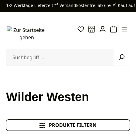
1-2 Werktage Lieferzeit *¹
Versandkostenfrei ab 65€ *¹
Kauf auf
Zum Hauptinhalt springen
Wilder Westen
PRODUKTE FILTERN