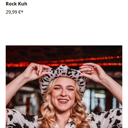
Rock Kuh
29,99 €*