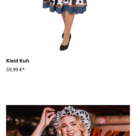
Kleid Kuh
59,99 €*