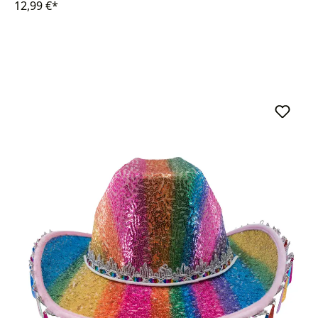
12,99 €*