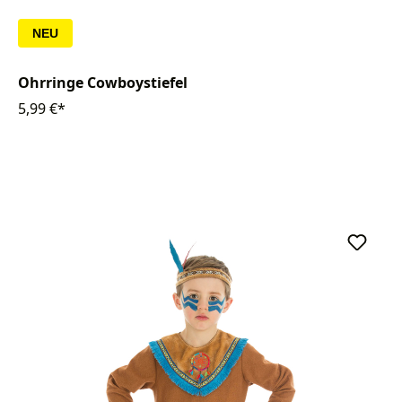
NEU
Ohrringe Cowboystiefel
5,99 €*