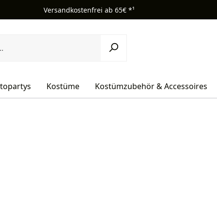
Versandkostenfrei ab 65€ *¹
topartys
Kostüme
Kostümzubehör & Accessoires