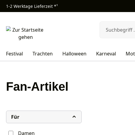
1-2 Werktage Lieferzeit *¹
m Hauptinhalt springen
Zur Suche springen
Zur Hauptnavigation springen
Festival
Trachten
Halloween
Karneval
Mot
Fan-Artikel
Für
Damen