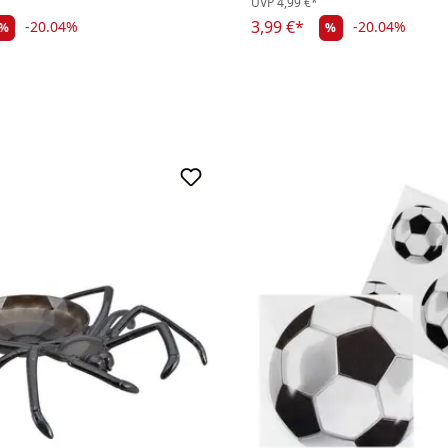
UVP
4,99 €*
3,99 €*
-20.04%
-20.04%
%
%