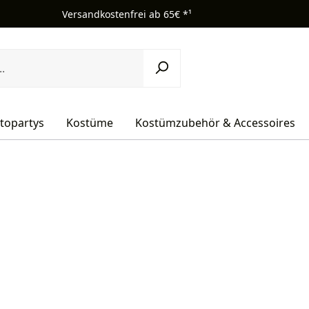
Versandkostenfrei ab 65€ *¹
topartys
Kostüme
Kostümzubehör & Accessoires