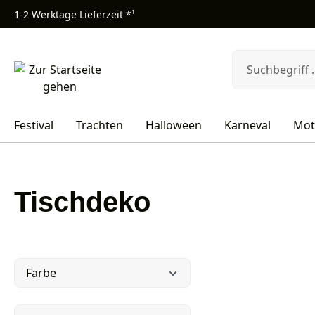
1-2 Werktage Lieferzeit *¹
m Hauptinhalt springen
Zur Suche springen
Zur Hauptnavigation springen
Festival
Trachten
Halloween
Karneval
Mot
Tischdeko
Farbe