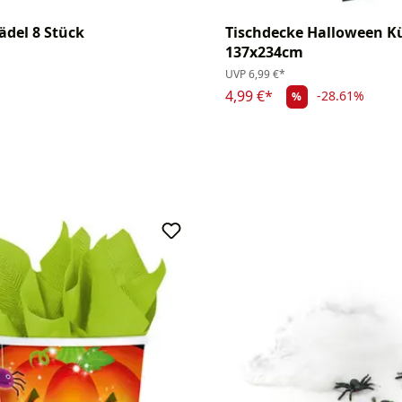
hädel 8 Stück
Tischdecke Halloween K
137x234cm
UVP
6,99 €*
4,99 €*
-28.61%
%