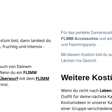
Für das perfekte Damenkost
FLIMM Accessoires
und wir
tüm bist, dann landest du
und Faschingsparty.
, fruchtig und intensiv -
Mit diesem Kostüm bist du au
Lächeln ins Gesicht.
auch von Deinem
 Wenn du ein
FLIMM
Weitere Kos
Überwurf
mit dem
FLIMM
annst.
Wenn du nicht nach
Leben
Outfit für deine nächste K
Kostümideen in u
nserer K
einer Gruppe verschieden