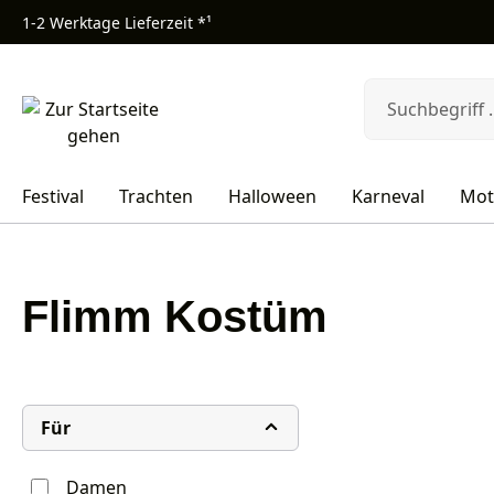
1-2 Werktage Lieferzeit *¹
m Hauptinhalt springen
Zur Suche springen
Zur Hauptnavigation springen
Festival
Trachten
Halloween
Karneval
Mot
Flimm Kostüm
Für
Damen