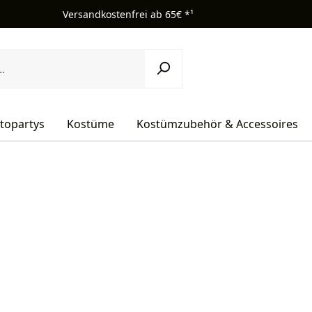
Versandkostenfrei ab 65€ *¹
topartys
Kostüme
Kostümzubehör & Accessoires