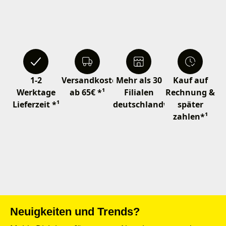
1-2
Versandkostenfrei
Mehr als 30
Kauf auf
Werktage
ab 65€ *¹
Filialen
Rechnung &
Lieferzeit *¹
deutschlandweit
später
zahlen*¹
Neuigkeiten und Trends?