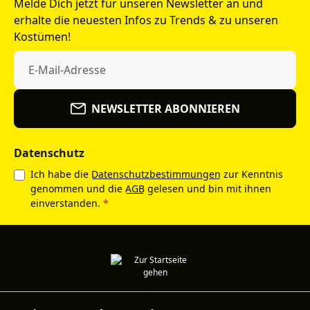
Melde Dich jetzt für unseren Newsletter an und
erhalte die neuesten Infos zu Trends & zu unseren
Kostümen!
NEWSLETTER ABONNIEREN
Datenschutz
Ich habe die
Datenschutzbestimmungen
zur Kenntnis
genommen und die
AGB
gelesen und bin mit ihnen
einverstanden.
*