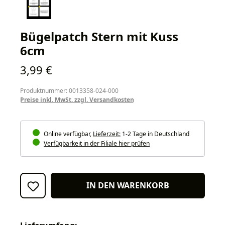
Bügelpatch Stern mit Kuss
6cm
Regulärer Preis:
3,99 €
Produktnummer: 0013358-024-000
Preise inkl. MwSt. zzgl. Versandkosten
Online verfügbar,
Lieferzeit:
1-2 Tage in Deutschland
Verfügbarkeit in der Filiale hier prüfen
IN DEN WARENKORB