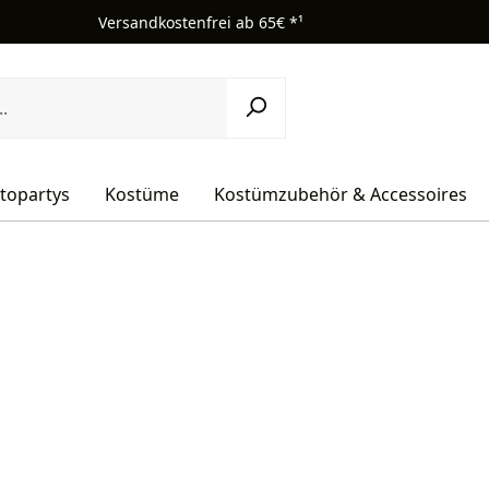
Versandkostenfrei ab 65€ *¹
topartys
Kostüme
Kostümzubehör & Accessoires