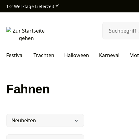
1-2 Werktage Lieferzeit *¹
m Hauptinhalt springen
Zur Suche springen
Zur Hauptnavigation springen
Festival
Trachten
Halloween
Karneval
Mot
Fahnen
Neuheiten