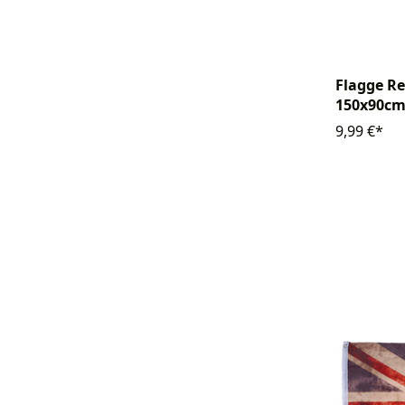
Flagge R
150x90c
9,99 €*