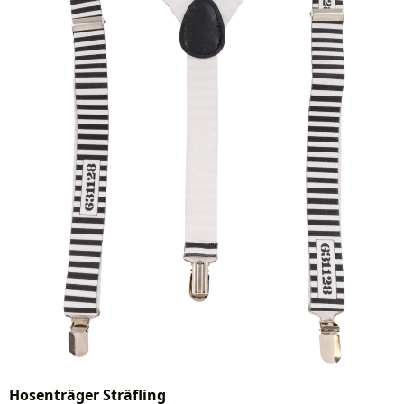
Hosenträger Sträfling