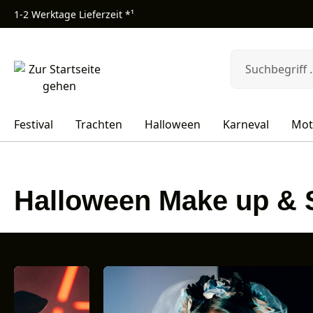
1-2 Werktage Lieferzeit *¹
m Hauptinhalt springen
Zur Suche springen
Zur Hauptnavigation springen
Festival
Trachten
Halloween
Karneval
Mot
Halloween Make up &