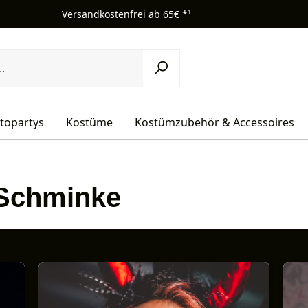
Versandkostenfrei ab 65€ *¹
topartys
Kostüme
Kostümzubehör & Accessoires
 Schminke