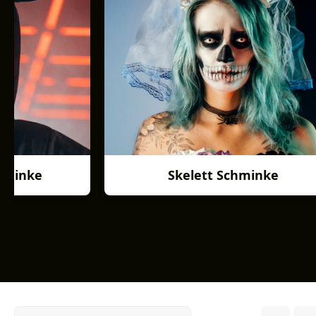
hminke
Skelett Schminke