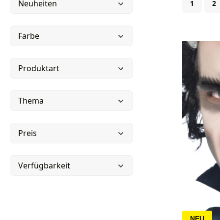
Seite
Se
Neuheiten
1
2
Farbe
Produktart
Thema
Preis
Verfügbarkeit
NEU