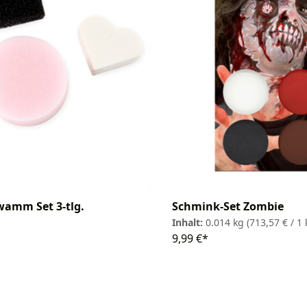
wamm Set 3-tlg.
Schmink-Set Zombie
Inhalt:
0.014 kg
(713,57 € / 1 
9,99 €*