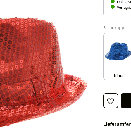
Online v
Verfügbar
a
Farbgruppe
blau
Lieferumfa