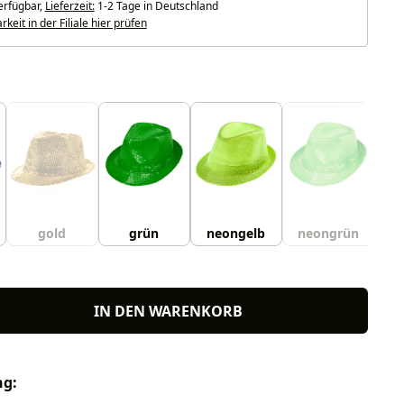
erfügbar,
Lieferzeit:
1-2 Tage in Deutschland
keit in der Filiale hier prüfen
uswählen
gold
grün
neongelb
neongrün
ne
IN DEN WARENKORB
ng: