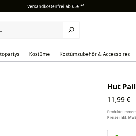
Versandkostenfrei ab 65€ *¹
topartys
Kostüme
Kostümzubehör & Accessoires
Hut Pail
Regulärer Pr
11,99 €
Produktnummer:
Preise inkl. Mw