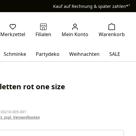
Kauf auf Rechnung & später zahlen*¹
Schminke
Partydeko
Weihnachten
SALE
letten rot one size
eis:
 00210-005-001
St. zzgl. Versandkosten