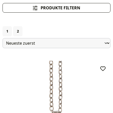
PRODUKTE FILTERN
Seite
Seite
1
2