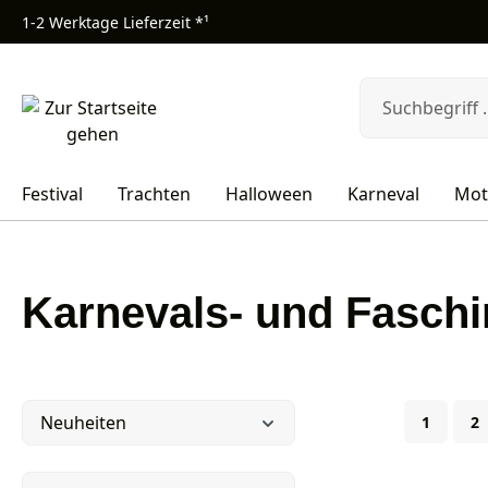
1-2 Werktage Lieferzeit *¹
m Hauptinhalt springen
Zur Suche springen
Zur Hauptnavigation springen
Festival
Trachten
Halloween
Karneval
Mot
Karnevals- und Fasch
Seite
Se
Neuheiten
1
2