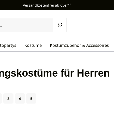
Versandkostenfrei ab 65€ *¹
topartys
Kostüme
Kostümzubehör & Accessoires
ingskostüme für Herren
ite
Seite
Seite
Seite
3
4
5