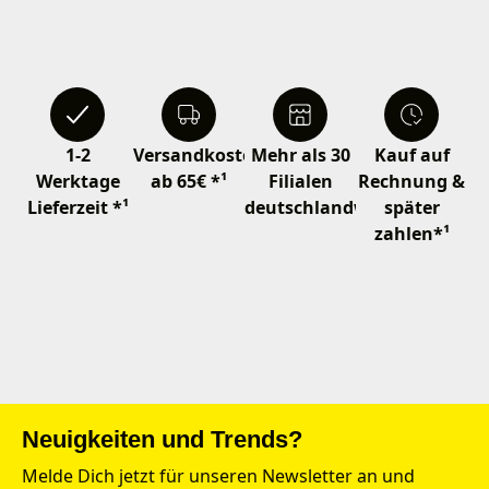
1-2
Versandkostenfrei
Mehr als 30
Kauf auf
Werktage
ab 65€ *¹
Filialen
Rechnung &
Lieferzeit *¹
deutschlandweit
später
zahlen*¹
Neuigkeiten und Trends?
Melde Dich jetzt für unseren Newsletter an und