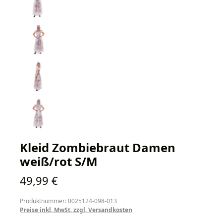
Kleid Zombiebraut Damen
weiß/rot S/M
Regulärer Preis:
49,99 €
Produktnummer: 0025124-098-013
Preise inkl. MwSt. zzgl. Versandkosten