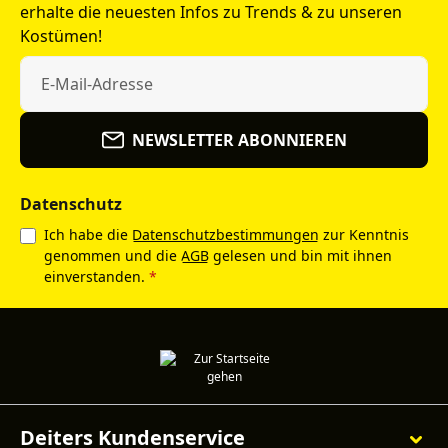
erhalte die neuesten Infos zu Trends & zu unseren
Kostümen!
NEWSLETTER ABONNIEREN
Datenschutz
Ich habe die
Datenschutzbestimmungen
zur Kenntnis
genommen und die
AGB
gelesen und bin mit ihnen
einverstanden.
*
Deiters Kundenservice