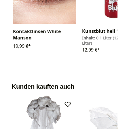
Kunstblut hell 100m
Kontaktlinsen White
Manson
Inhalt:
0.1 Liter
(129,90 
Liter)
19,99 €*
12,99 €*
Kunden kauften auch