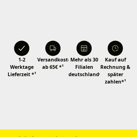
1-2
Versandkostenfrei
Mehr als 30
Kauf auf
Werktage
ab 65€ *¹
Filialen
Rechnung &
Lieferzeit *¹
deutschlandweit
später
zahlen*¹