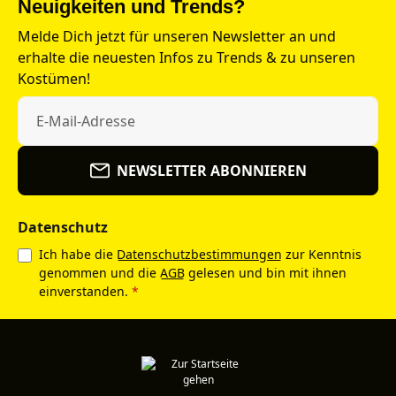
Neuigkeiten und Trends?
Melde Dich jetzt für unseren Newsletter an und
erhalte die neuesten Infos zu Trends & zu unseren
Kostümen!
NEWSLETTER ABONNIEREN
Datenschutz
Ich habe die
Datenschutzbestimmungen
zur Kenntnis
genommen und die
AGB
gelesen und bin mit ihnen
einverstanden.
*