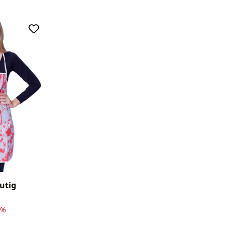
utig
8%