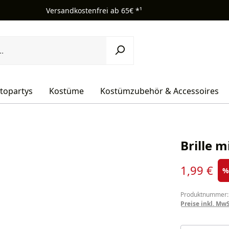
Versandkostenfrei ab 65€ *¹
topartys
Kostüme
Kostümzubehör & Accessoires
Brille m
Verkaufsprei
1,99 €
Produktnummer:
Preise inkl. Mw