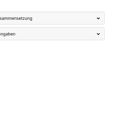
usammensetzung
rangaben