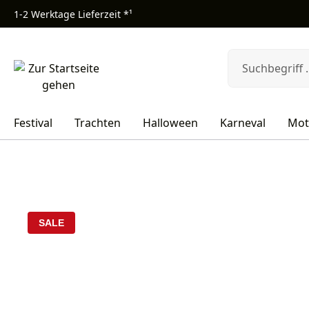
1-2 Werktage Lieferzeit *¹
m Hauptinhalt springen
Zur Suche springen
Zur Hauptnavigation springen
Festival
Trachten
Halloween
Karneval
Mot
Bildergalerie überspringen
SALE