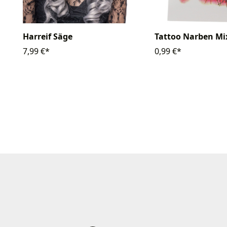
Harreif Säge
Tattoo Narben M
7,99 €*
0,99 €*