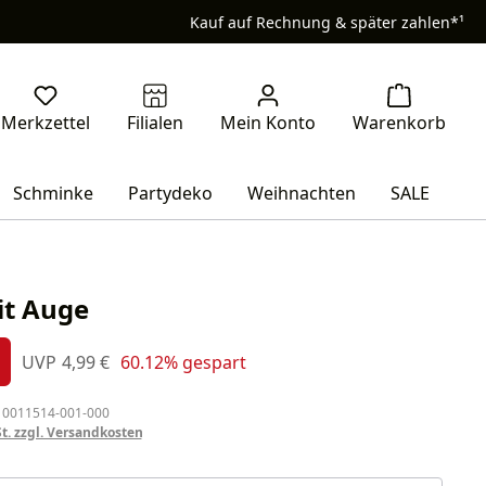
Kauf auf Rechnung & später zahlen*¹
Schminke
Partydeko
Weihnachten
SALE
it Auge
s:
Regulärer Preis:
UVP
4,99 €
60.12% gespart
%
 0011514-001-000
St. zzgl. Versandkosten