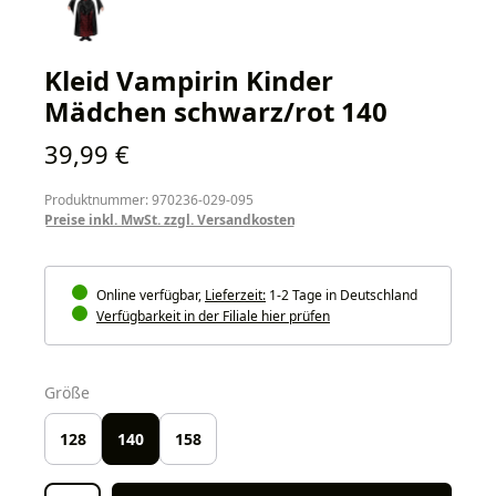
Kleid Vampirin Kinder
Mädchen schwarz/rot 140
Regulärer Preis:
39,99 €
Produktnummer: 970236-029-095
Preise inkl. MwSt. zzgl. Versandkosten
Online verfügbar,
Lieferzeit:
1-2 Tage in Deutschland
Verfügbarkeit in der Filiale hier prüfen
auswählen
Größe
128
140
158