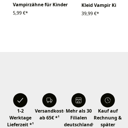
Vampirzähne für Kinder
Kleid Vampir Kinder
5,99 €*
39,99 €*
1-2
Versandkostenfrei
Mehr als 30
Kauf auf
Werktage
ab 65€ *¹
Filialen
Rechnung &
Lieferzeit *¹
deutschlandweit
später