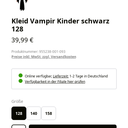
Kleid Vampir Kinder schwarz
128
Regulärer Preis:
39,99 €
Produktnummer: 955238-001-093
Preise inkl. MwSt. zzgl. Versandkosten
Online verfügbar,
Lieferzeit:
1-2 Tage in Deutschland
Verfügbarkeit in der Filiale hier prüfen
auswählen
Größe
128
140
158