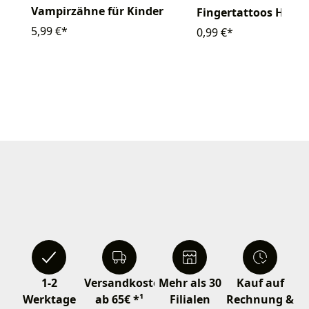
Vampirzähne für Kinder
Fingertattoos Hall
5,99 €*
0,99 €*
1-2
Versandkostenfrei
Mehr als 30
Kauf auf
Werktage
ab 65€ *¹
Filialen
Rechnung &