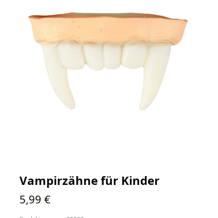
Vampirzähne für Kinder
Regulärer Preis:
5,99 €