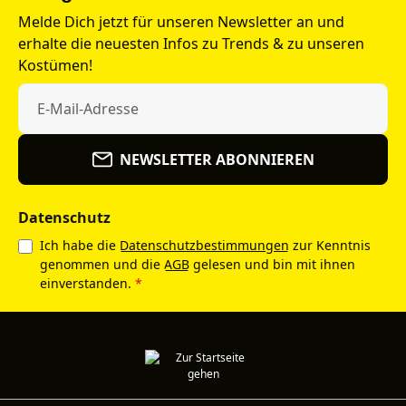
Melde Dich jetzt für unseren Newsletter an und
erhalte die neuesten Infos zu Trends & zu unseren
Kostümen!
NEWSLETTER ABONNIEREN
Datenschutz
Ich habe die
Datenschutzbestimmungen
zur Kenntnis
genommen und die
AGB
gelesen und bin mit ihnen
einverstanden.
*