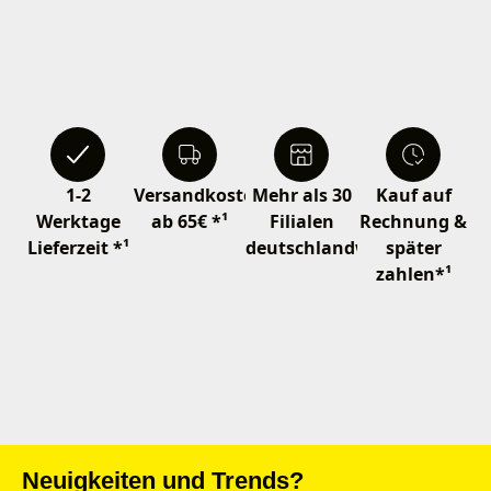
1-2
Versandkostenfrei
Mehr als 30
Kauf auf
Werktage
ab 65€ *¹
Filialen
Rechnung &
Lieferzeit *¹
deutschlandweit
später
zahlen*¹
Neuigkeiten und Trends?