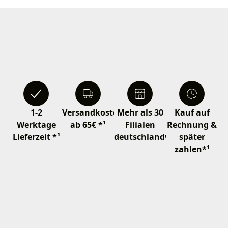
1-2
Versandkostenfrei
Mehr als 30
Kauf auf
Werktage
ab 65€ *¹
Filialen
Rechnung &
Lieferzeit *¹
deutschlandweit
später
zahlen*¹