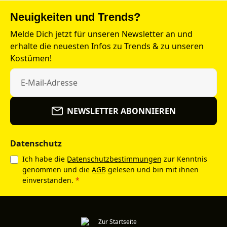
Neuigkeiten und Trends?
Melde Dich jetzt für unseren Newsletter an und
erhalte die neuesten Infos zu Trends & zu unseren
Kostümen!
NEWSLETTER ABONNIEREN
Datenschutz
Ich habe die
Datenschutzbestimmungen
zur Kenntnis
genommen und die
AGB
gelesen und bin mit ihnen
einverstanden.
*