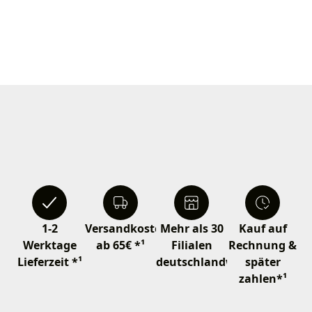
1-2
Versandkostenfrei
Mehr als 30
Kauf auf
Werktage
ab 65€ *¹
Filialen
Rechnung &
Lieferzeit *¹
deutschlandweit
später
zahlen*¹