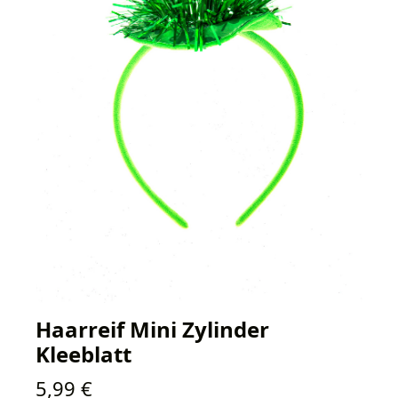
Haarreif Mini Zylinder
Kleeblatt
Regulärer Preis:
5,99 €