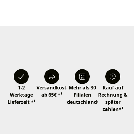
1-2
Versandkostenfrei
Mehr als 30
Kauf auf
Werktage
ab 65€ *¹
Filialen
Rechnung &
Lieferzeit *¹
deutschlandweit
später
zahlen*¹