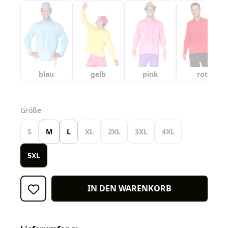
blau
gelb
pink
rot
auswählen
Größe
S
M
L
XL
2XL
3XL
4XL
5XL
IN DEN WARENKORB