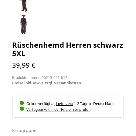
Rüschenhemd Herren schwarz
5XL
Regulärer Preis:
39,99 €
Produktnummer: 00215-001-012
Preise inkl. MwSt. zzgl. Versandkosten
Online verfügbar,
Lieferzeit:
1-2 Tage in Deutschland
Verfügbarkeit in der Filiale hier prüfen
auswählen
Farbgruppe