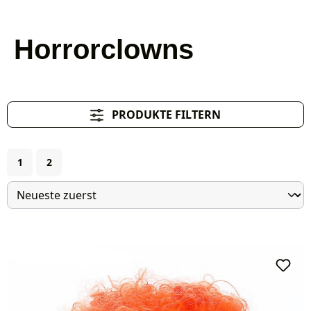
Horrorclowns
PRODUKTE FILTERN
Seite
Seite
1
2