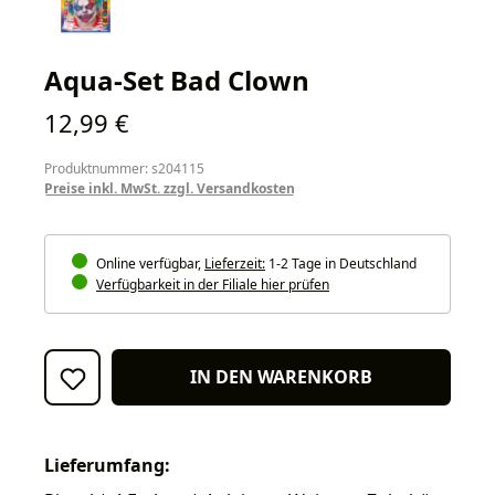
Aqua-Set Bad Clown
Regulärer Preis:
12,99 €
Produktnummer: s204115
Preise inkl. MwSt. zzgl. Versandkosten
Online verfügbar,
Lieferzeit:
1-2 Tage in Deutschland
Verfügbarkeit in der Filiale hier prüfen
IN DEN WARENKORB
Lieferumfang: