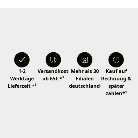
1-2
Versandkostenfrei
Mehr als 30
Kauf auf
Werktage
ab 65€ *¹
Filialen
Rechnung &
Lieferzeit *¹
deutschlandweit
später
zahlen*¹