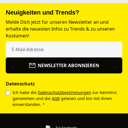
Neuigkeiten und Trends?
Melde Dich jetzt für unseren Newsletter an und
erhalte die neuesten Infos zu Trends & zu unseren
Kostümen!
NEWSLETTER ABONNIEREN
Datenschutz
Ich habe die
Datenschutzbestimmungen
zur Kenntnis
genommen und die
AGB
gelesen und bin mit ihnen
einverstanden.
*