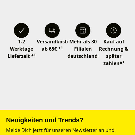
1-2
Versandkostenfrei
Mehr als 30
Kauf auf
Werktage
ab 65€ *¹
Filialen
Rechnung &
Lieferzeit *¹
deutschlandweit
später
zahlen*¹
Neuigkeiten und Trends?
Melde Dich jetzt für unseren Newsletter an und