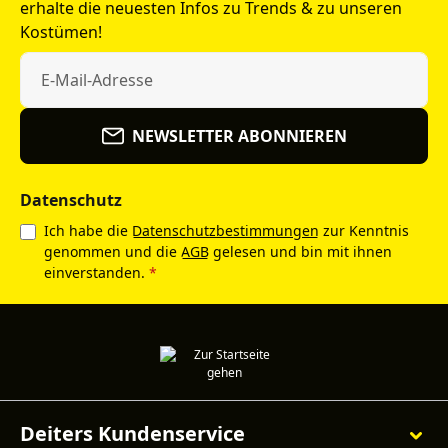
erhalte die neuesten Infos zu Trends & zu unseren
Kostümen!
NEWSLETTER ABONNIEREN
Datenschutz
Ich habe die
Datenschutzbestimmungen
zur Kenntnis
genommen und die
AGB
gelesen und bin mit ihnen
einverstanden.
*
Deiters Kundenservice