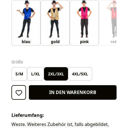
blau
gold
pink
rot
auswählen
Größe
S/M
L/XL
2XL/3XL
4XL/5XL
IN DEN WARENKORB
Lieferumfang:
Weste. Weiteres Zubehör ist, falls abgebildet,