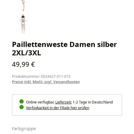
Paillettenweste Damen silber
2XL/3XL
Regulärer Preis:
49,99 €
Produktnummer: 0024427-011-015
Preise inkl. MwSt. zzgl. Versandkosten
Online verfügbar,
Lieferzeit:
1-2 Tage in Deutschland
Verfügbarkeit in der Filiale hier prüfen
auswählen
Farbgruppe