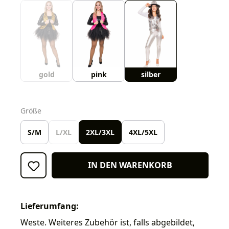
gold
pink
silber
auswählen
Größe
S/M
L/XL
2XL/3XL
4XL/5XL
IN DEN WARENKORB
Lieferumfang:
Weste. Weiteres Zubehör ist, falls abgebildet,