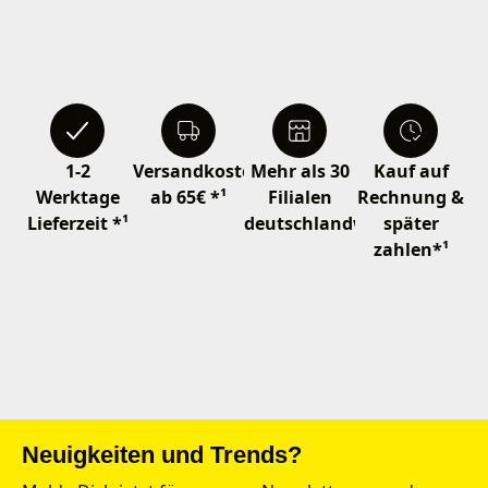
1-2
Versandkostenfrei
Mehr als 30
Kauf auf
Werktage
ab 65€ *¹
Filialen
Rechnung &
Lieferzeit *¹
deutschlandweit
später
zahlen*¹
Neuigkeiten und Trends?