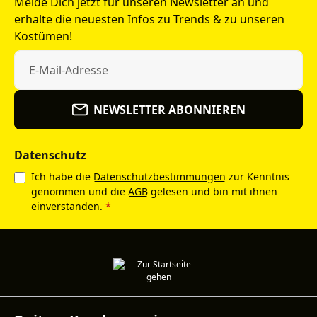
Melde Dich jetzt für unseren Newsletter an und
erhalte die neuesten Infos zu Trends & zu unseren
Kostümen!
NEWSLETTER ABONNIEREN
Datenschutz
Ich habe die
Datenschutzbestimmungen
zur Kenntnis
genommen und die
AGB
gelesen und bin mit ihnen
einverstanden.
*