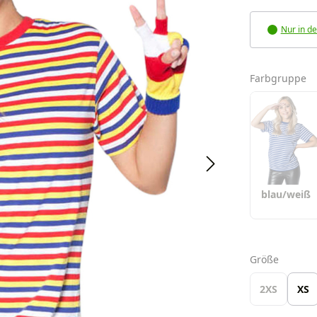
Nur in de
a
Farbgruppe
blau/weiß
auswäh
Größe
2XS
XS