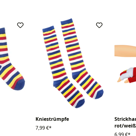
Kniestrümpfe
Strickha
rot/weiß
7,99 €*
6,99 €*