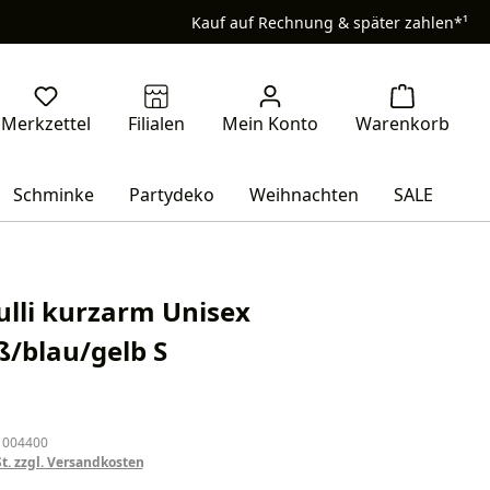
Kauf auf Rechnung & später zahlen*¹
Schminke
Partydeko
Weihnachten
SALE
ulli kurzarm Unisex
ß/blau/gelb S
eis:
 004400
St. zzgl. Versandkosten