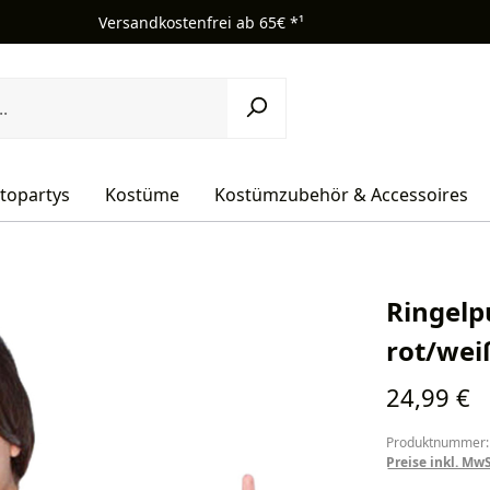
Versandkostenfrei ab 65€ *¹
topartys
Kostüme
Kostümzubehör & Accessoires
Ringelp
rot/wei
Regulärer Pr
24,99 €
Produktnummer:
Preise inkl. Mw