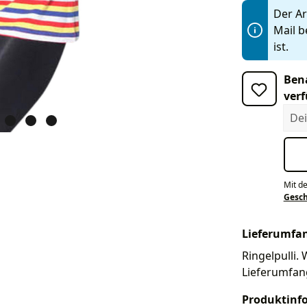
Der Art
Mail b
ist.
Bena
verf
Dein
Mit d
Gesc
Lieferumfa
Ringelpulli. 
Lieferumfan
Produktinf