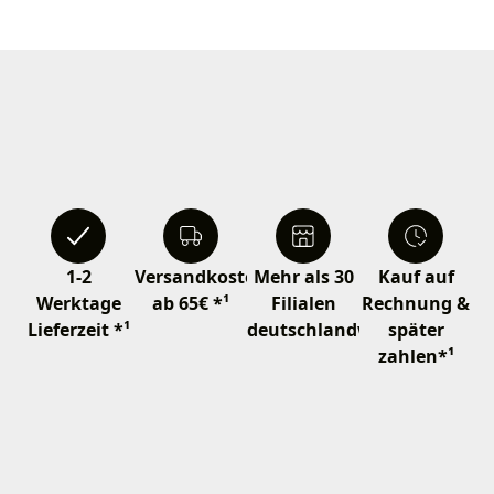
1-2
Versandkostenfrei
Mehr als 30
Kauf auf
Werktage
ab 65€ *¹
Filialen
Rechnung &
Lieferzeit *¹
deutschlandweit
später
zahlen*¹