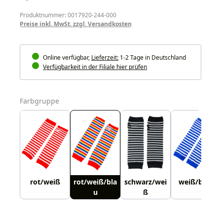
Produktnummer: 0017920-244-000
Preise inkl. MwSt. zzgl. Versandkosten
Online verfügbar,
Lieferzeit:
1-2 Tage in Deutschland
Verfügbarkeit in der Filiale hier prüfen
auswählen
Farbgruppe
rot/weiß
rot/weiß/bla
schwarz/wei
weiß/blau
u
ß