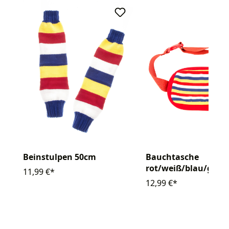
Beinstulpen 50cm
Bauchtasche
rot/weiß/blau/gelb
11,99 €*
gestreift
12,99 €*