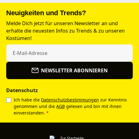
Neuigkeiten und Trends?
Melde Dich jetzt für unseren Newsletter an und
erhalte die neuesten Infos zu Trends & zu unseren
Kostümen!
NEWSLETTER ABONNIEREN
Datenschutz
Ich habe die
Datenschutzbestimmungen
zur Kenntnis
genommen und die
AGB
gelesen und bin mit ihnen
einverstanden.
*