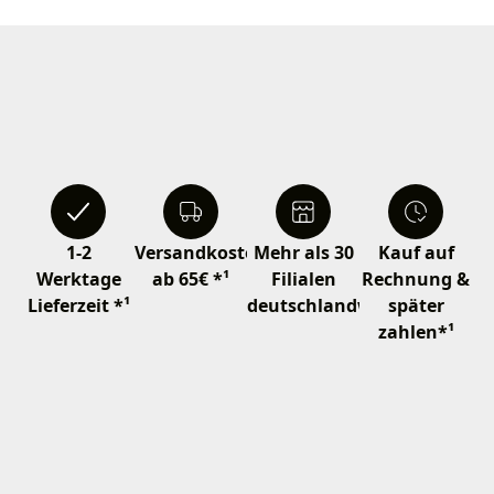
1-2
Versandkostenfrei
Mehr als 30
Kauf auf
Werktage
ab 65€ *¹
Filialen
Rechnung &
Lieferzeit *¹
deutschlandweit
später
zahlen*¹