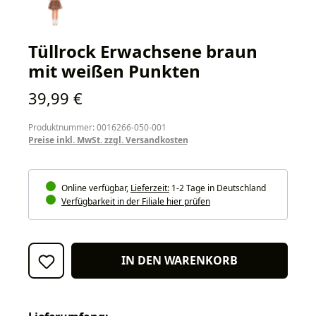
Tüllrock Erwachsene braun
mit weißen Punkten
Regulärer Preis:
39,99 €
Produktnummer: 0016266-050-001
Preise inkl. MwSt. zzgl. Versandkosten
Online verfügbar,
Lieferzeit:
1-2 Tage in Deutschland
Verfügbarkeit in der Filiale hier prüfen
IN DEN WARENKORB