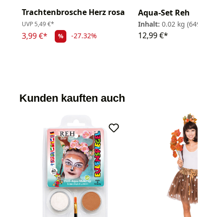
Trachtenbrosche Herz rosa
Aqua-Set Reh
Inhalt:
0.02 kg
(649,50 € 
UVP
5,49 €*
12,99 €*
3,99 €*
-27.32%
%
Kunden kauften auch