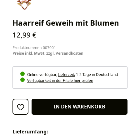
Haarreif Geweih mit Blumen
Regulärer Preis:
12,99 €
Produktnummer: 007001
Preise inkl. MwSt. zzgl. Versandkosten
Online verfügbar,
Lieferzeit:
1-2 Tage in Deutschland
Verfügbarkeit in der Filiale hier prüfen
IN DEN WARENKORB
Lieferumfang: