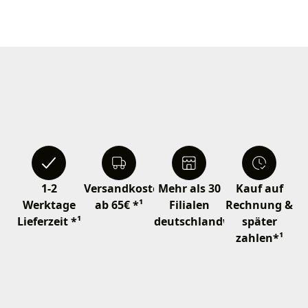
1-2
Versandkostenfrei
Mehr als 30
Kauf auf
Werktage
ab 65€ *¹
Filialen
Rechnung &
Lieferzeit *¹
deutschlandweit
später
zahlen*¹