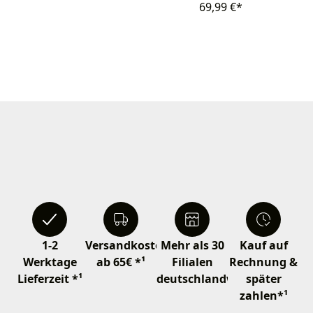
69,99 €*
1-2
Versandkostenfrei
Mehr als 30
Kauf auf
Werktage
ab 65€ *¹
Filialen
Rechnung &
Lieferzeit *¹
deutschlandweit
später
zahlen*¹