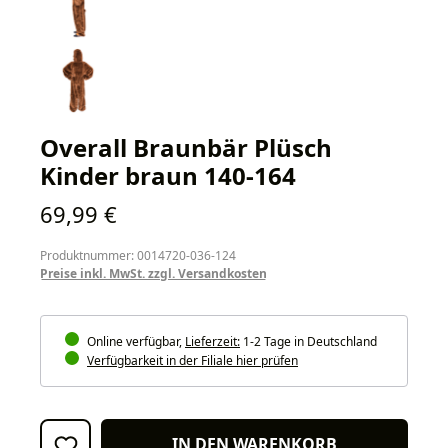
Overall Braunbär Plüsch
Kinder braun 140-164
Regulärer Preis:
69,99 €
Produktnummer: 0014720-036-124
Preise inkl. MwSt. zzgl. Versandkosten
Online verfügbar,
Lieferzeit:
1-2 Tage in Deutschland
Verfügbarkeit in der Filiale hier prüfen
IN DEN WARENKORB