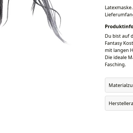
Latexmaske. 
Lieferumfan
Produktinf
Du bist auf
Fantasy Kos
mit langen H
Die ideale 
Fasching.
Materialz
Herstelle