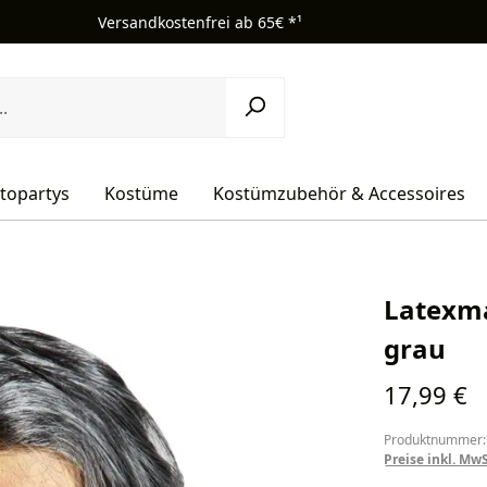
Versandkostenfrei ab 65€ *¹
topartys
Kostüme
Kostümzubehör & Accessoires
Latexma
grau
Regulärer Pr
17,99 €
Produktnummer:
Preise inkl. Mw