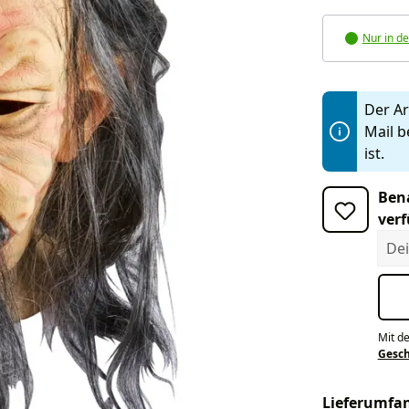
Nur in de
Der Art
Mail b
ist.
Bena
verf
Dein
Mit d
Gesc
Lieferumfa