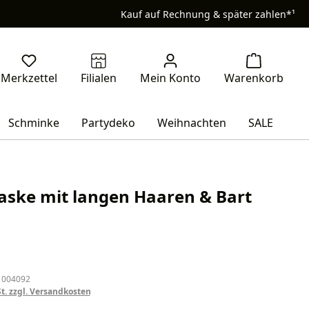
Kauf auf Rechnung & später zahlen*¹
Schminke
Partydeko
Weihnachten
SALE
ske mit langen Haaren & Bart
eis:
 004092
St. zzgl. Versandkosten