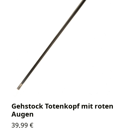
Gehstock Totenkopf mit roten
Augen
Regulärer Preis:
39,99 €