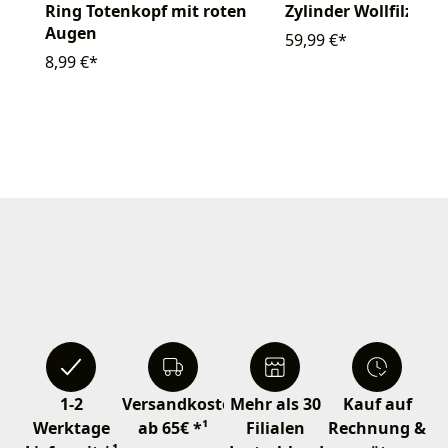
Ring Totenkopf mit roten
Zylinder Wollfilz
Augen
59,99 €*
8,99 €*
1-2
Versandkostenfrei
Mehr als 30
Kauf auf
Werktage
ab 65€ *¹
Filialen
Rechnung &