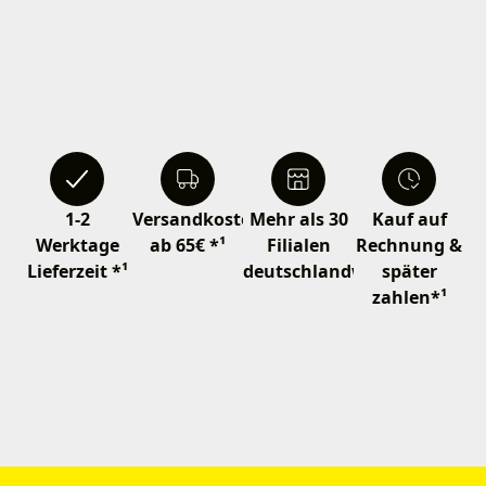
1-2
Versandkostenfrei
Mehr als 30
Kauf auf
Werktage
ab 65€ *¹
Filialen
Rechnung &
Lieferzeit *¹
deutschlandweit
später
zahlen*¹