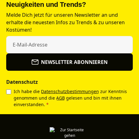
Neuigkeiten und Trends?
Melde Dich jetzt für unseren Newsletter an und
erhalte die neuesten Infos zu Trends & zu unseren
Kostümen!
NEWSLETTER ABONNIEREN
Datenschutz
Ich habe die
Datenschutzbestimmungen
zur Kenntnis
genommen und die
AGB
gelesen und bin mit ihnen
einverstanden.
*