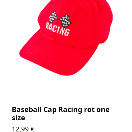
Baseball Cap Racing rot one
size
Regulärer Preis:
12,99 €