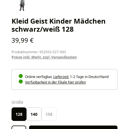
Kleid Geist Kinder Mädchen
schwarz/weiß 128
Regulärer Preis:
39,99 €
Produktnummer: 952933-027-093
Preise inkl. MwSt. zzgl. Versandkosten
Online verfügbar,
Lieferzeit:
1-2 Tage in Deutschland
Verfügbarkeit in der Filiale hier prüfen
auswählen
Größe
128
140
158