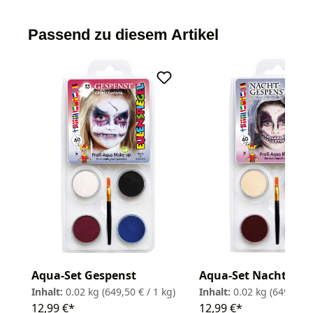
Passend zu diesem Artikel
Aqua-Set Nachtgesp
Aqua-Set Gespenst
Inhalt:
0.02 kg
(649,50 € 
Inhalt:
0.02 kg
(649,50 € / 1 kg)
12,99 €*
12,99 €*