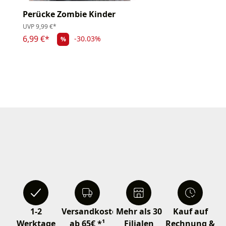
Perücke Zombie Kinder
UVP
9,99 €*
6,99 €*
-30.03%
%
1-2
Versandkostenfrei
Mehr als 30
Kauf auf
Werktage
ab 65€ *¹
Filialen
Rechnung &