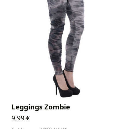
Leggings Zombie
Regulärer Preis:
9,99 €