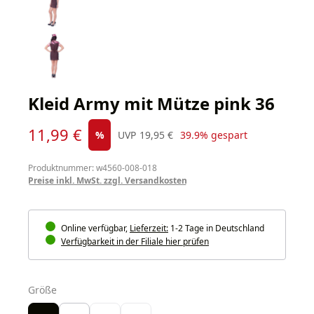
Kleid Army mit Mütze pink 36
Verkaufspreis:
11,99 €
Regulärer Preis:
%
UVP
19,95 €
39.9% gespart
Produktnummer: w4560-008-018
Preise inkl. MwSt. zzgl. Versandkosten
Online verfügbar,
Lieferzeit:
1-2 Tage in Deutschland
Verfügbarkeit in der Filiale hier prüfen
auswählen
Größe