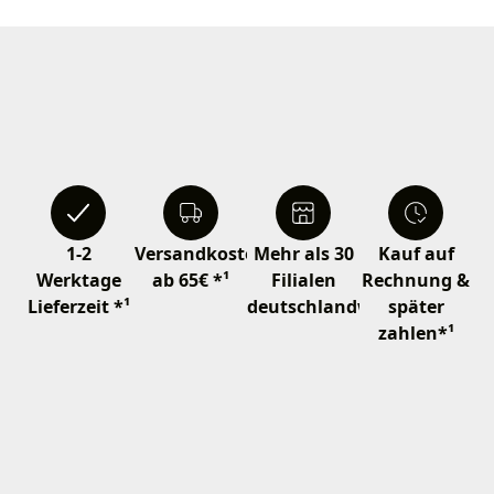
1-2
Versandkostenfrei
Mehr als 30
Kauf auf
Werktage
ab 65€ *¹
Filialen
Rechnung &
Lieferzeit *¹
deutschlandweit
später
zahlen*¹