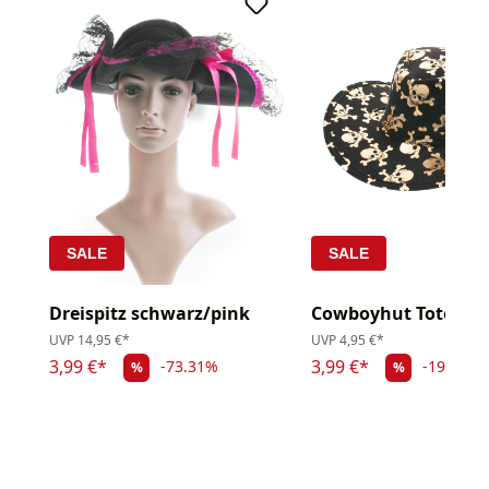
SALE
SALE
Dreispitz schwarz/pink
Cowboyhut Totenkö
UVP
14,95 €*
UVP
4,95 €*
3,99 €*
3,99 €*
-73.31%
-19.39%
%
%