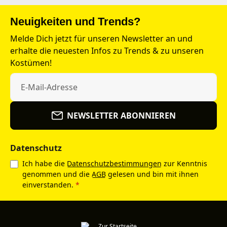
Neuigkeiten und Trends?
Melde Dich jetzt für unseren Newsletter an und
erhalte die neuesten Infos zu Trends & zu unseren
Kostümen!
NEWSLETTER ABONNIEREN
Datenschutz
Ich habe die
Datenschutzbestimmungen
zur Kenntnis
genommen und die
AGB
gelesen und bin mit ihnen
einverstanden.
*