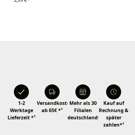
3,99 €*
1-2
Versandkostenfrei
Mehr als 30
Kauf auf
Werktage
ab 65€ *¹
Filialen
Rechnung &
Lieferzeit *¹
deutschlandweit
später
zahlen*¹