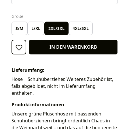
auswählen
Größe
S/M
L/XL
2XL/3XL
4XL/5XL
IN DEN WARENKORB
Lieferumfang:
Hose | Schuhüberzieher. Weiteres Zubehör ist,
falls abgebildet, nicht im Lieferumfang
enthalten.
Produktinformationen
Unsere grüne Plüschhose mit passenden
Schuhüberziehern bringt ordentlich Chaos in
die Weihnachtszeit – und das auf die bequemste