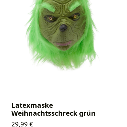
Latexmaske
Weihnachtsschreck grün
Regulärer Preis:
29,99 €