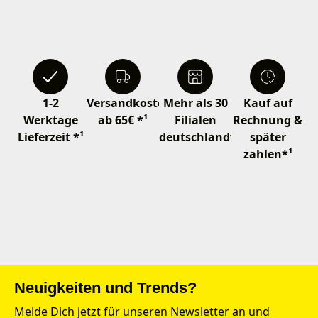
1-2
Versandkostenfrei
Mehr als 30
Kauf auf
Werktage
ab 65€ *¹
Filialen
Rechnung &
Lieferzeit *¹
deutschlandweit
später
zahlen*¹
Neuigkeiten und Trends?
Melde Dich jetzt für unseren Newsletter an und