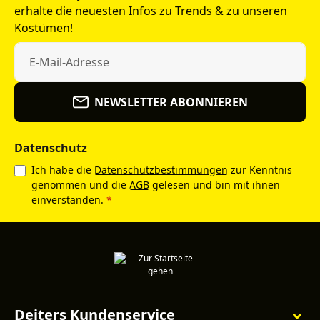
erhalte die neuesten Infos zu Trends & zu unseren
Kostümen!
NEWSLETTER ABONNIEREN
Datenschutz
Ich habe die
Datenschutzbestimmungen
zur Kenntnis
genommen und die
AGB
gelesen und bin mit ihnen
einverstanden.
*
Deiters Kundenservice