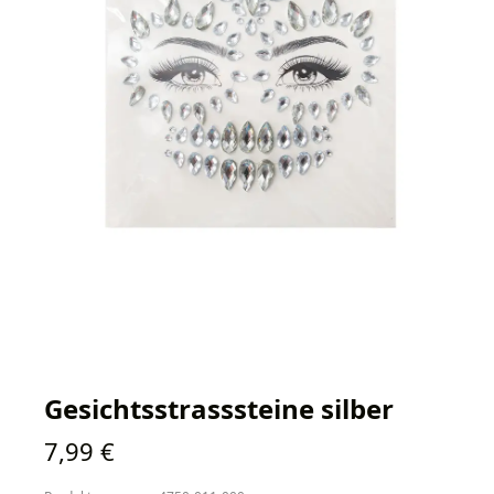
Gesichtsstrasssteine silber
Regulärer Preis:
7,99 €