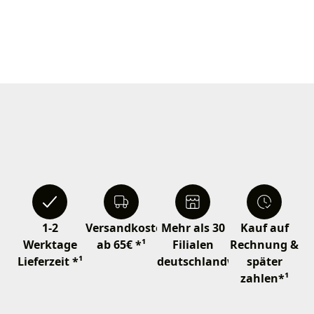
1-2
Versandkostenfrei
Mehr als 30
Kauf auf
Werktage
ab 65€ *¹
Filialen
Rechnung &
Lieferzeit *¹
deutschlandweit
später
zahlen*¹