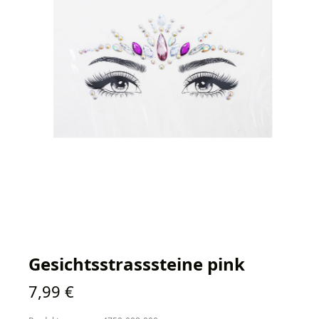
Gesichtsstrasssteine pink
Regulärer Preis:
7,99 €