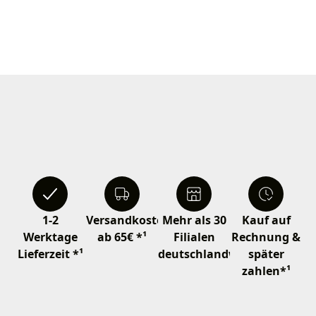
1-2
Versandkostenfrei
Mehr als 30
Kauf auf
Werktage
ab 65€ *¹
Filialen
Rechnung &
Lieferzeit *¹
deutschlandweit
später
zahlen*¹