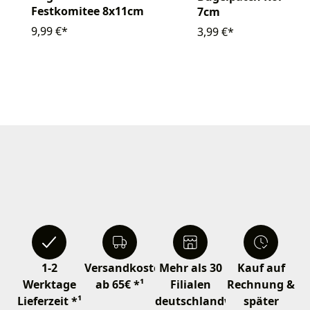
Festkomitee 8x11cm
7cm
9,99 €*
3,99 €*
1-2
Versandkostenfrei
Mehr als 30
Kauf auf
Werktage
ab 65€ *¹
Filialen
Rechnung &
Lieferzeit *¹
deutschlandweit
später