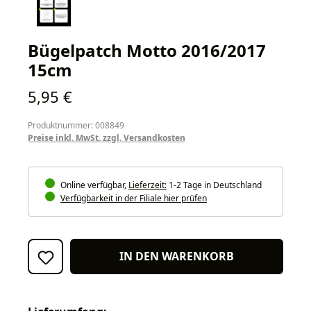
Bügelpatch Motto 2016/2017
15cm
Regulärer Preis:
5,95 €
Produktnummer: 008849
Preise inkl. MwSt. zzgl. Versandkosten
Online verfügbar,
Lieferzeit:
1-2 Tage in Deutschland
Verfügbarkeit in der Filiale hier prüfen
IN DEN WARENKORB