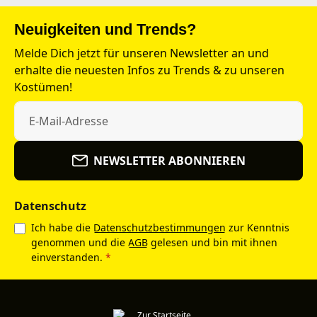
Neuigkeiten und Trends?
Melde Dich jetzt für unseren Newsletter an und
erhalte die neuesten Infos zu Trends & zu unseren
Kostümen!
NEWSLETTER ABONNIEREN
Datenschutz
Ich habe die
Datenschutzbestimmungen
zur Kenntnis
genommen und die
AGB
gelesen und bin mit ihnen
einverstanden.
*