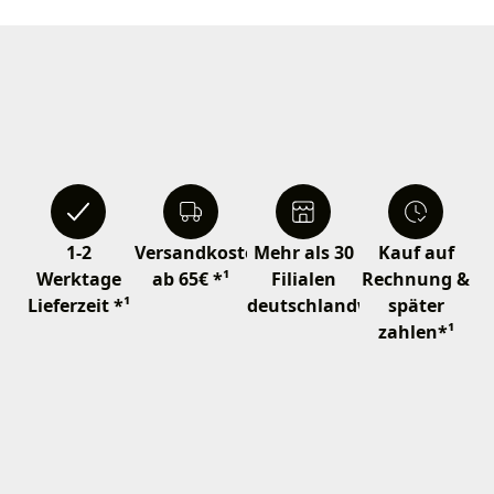
1-2
Versandkostenfrei
Mehr als 30
Kauf auf
Werktage
ab 65€ *¹
Filialen
Rechnung &
Lieferzeit *¹
deutschlandweit
später
zahlen*¹